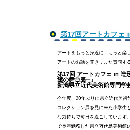
第17回アートカフェ 
アートをもっと身近に，もっと楽
アートのお話を聞き，また質問す
第17回 アートカフェ in
館の舞台裏─」
新潟県立近代美術館専門学芸
今年度、20年ぶりに県立近代美術
コレクション展を見に来た小学生
な気持ちで毎日を過ごしています
で長年勤務した県立万代島美術館(