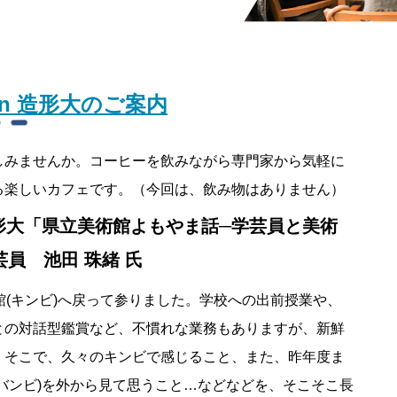
in 造形大のご案内
しみませんか。コーヒーを飲みながら専門家から気軽に
る楽しいカフェです。（今回は、飲み物はありません）
 造形大「県立美術館よもやま話─学芸員と美術
員 池田 珠緒 氏
館(キンビ)へ戻って参りました。学校への出前授業や、
との対話型鑑賞など、不慣れな業務もありますが、新鮮
。そこで、久々のキンビで感じること、また、昨年度ま
バンビ)を外から見て思うこと…などなどを、そこそこ長