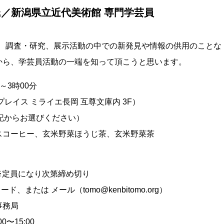
氏／新潟県立近代美術館 専門学芸員
て、調査・研究、展示活動の中での新発見や情報の供用のことな
から、学芸員活動の一端を知って頂こうと思います。
～3時00分
レイス ミライエ長岡 互尊文庫内 3F）
下記からお選びください）
スコーヒー、玄米野菜ほうじ茶、玄米野菜茶
）※定員になり次第締め切り
ド、または メール（tomo@kenbitomo.org）
事務局
00〜15:00